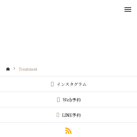
Treatment

施術メニュー
ご予約
アクセス
Treatment
Wish!について
インスタグラム
施術メニュー
Web予約
BLOG/NEWS
LINE予約
ご予約