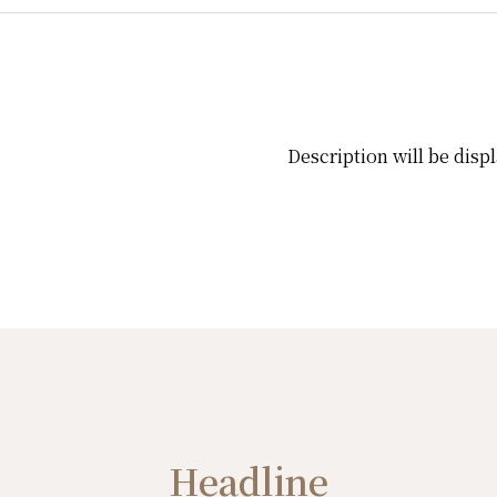
Description will be disp
Headline